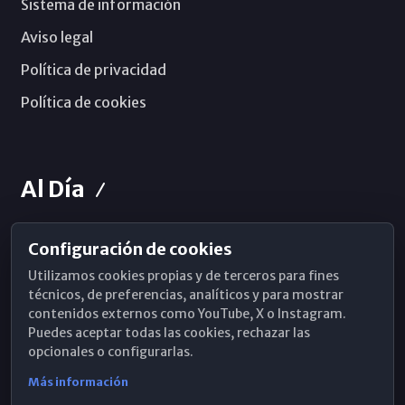
Sistema de información
Aviso legal
Política de privacidad
Política de cookies
Al Día
Configuración de cookies
Horarios de Misa
Utilizamos cookies propias y de terceros para fines
Hemeroteca
técnicos, de preferencias, analíticos y para mostrar
contenidos externos como YouTube, X o Instagram.
WhatsApp
Puedes aceptar todas las cookies, rechazar las
opcionales o configurarlas.
Más información