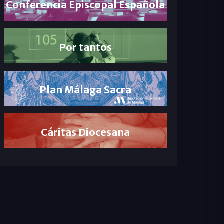
Conferencia Episcopal Española
Por tantos
Plan Málaga Sacra
Cáritas Diocesana