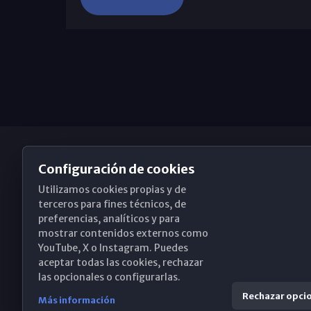
Configuración de cookies
Utilizamos cookies propias y de
Obispado de Málaga
terceros para fines técnicos, de
preferencias, analíticos y para
mostrar contenidos externos como
YouTube, X o Instagram. Puedes
Santa María, 18-20. 29015 Málaga
aceptar todas las cookies, rechazar
las opcionales o configurarlas.
(+34) 952 224 386
Rechazar opci
Más información