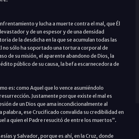
 enfrentamiento y lucha a muerte contra el mal, que Él
vastador y de un espesor y de una densidad
toria de la desdicha en la que se acumulan todas las
 Él no sólo ha soportado una tortura corporal de
aso de su misión, el aparente abandono de Dios, la
rédito público de su causa, la befa escarnecedora de
como es: como Aquel que lo vence asumiéndolo
resurrección. Justamente porque existe el mal es
resión de un Dios que ama incondicionalmente al
 palabra, ese Crucificado convalida su credibilidad en
l a quien el Padre resucitó de entre los muertos”.
esías y Salvador, porque es ahí, en la Cruz, donde