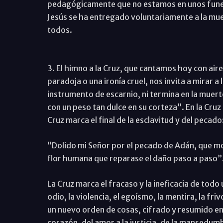
pedagógicamente que no estamos en unos funera
Jesús se ha entregado voluntariamente a la mue
todos.
3. El himno a la Cruz, que cantamos hoy con aire
paradoja o una ironía cruel, nos invita a mirar a 
instrumento de escarnio, ni termina en la muerte
con un peso tan dulce en su corteza”. En la Cruz
Cruz marca el final de la esclavitud y del pecado
“Dolido mi Señor por el pecado de Adán, que mo
flor humana que reparase el daño paso a paso”
La Cruz marca el fracaso y la ineficacia de tod
odio, la violencia, el egoísmo, la mentira, la fr
un nuevo orden de cosas, cifrado y resumido en 
corazón, del amor a la justicia, de la mansedum