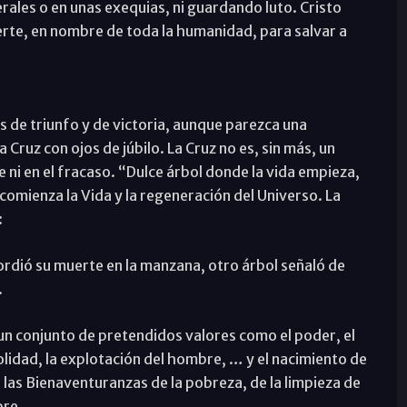
les o en unas exequias, ni guardando luto. Cristo
rte, en nombre de toda la humanidad, para salvar a
s de triunfo y de victoria, aunque parezca una
la Cruz con ojos de júbilo. La Cruz no es, sin más, un
 ni en el fracaso. “Dulce árbol donde la vida empieza,
 comienza la Vida y la regeneración del Universo. La
:
rdió su muerte en la manzana, otro árbol señaló de
.
o un conjunto de pretendidos valores como el poder, el
ivolidad, la explotación del hombre, … y el nacimiento de
las Bienaventuranzas de la pobreza, de la limpieza de
bre.