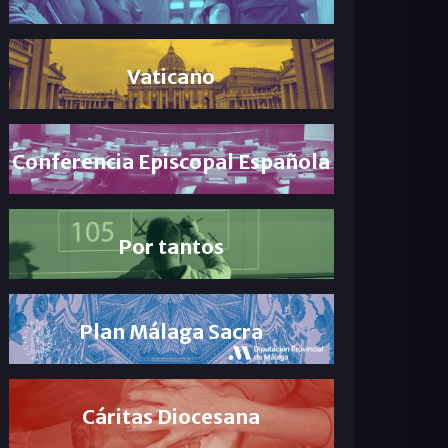
Vaticano
Conferencia Episcopal Española
Por tantos
Plan Málaga Sacra
Cáritas Diocesana