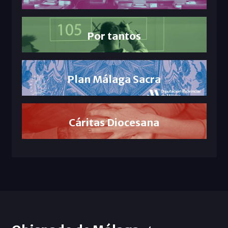
Por tantos
Plan Málaga Sacra
Cáritas Diocesana