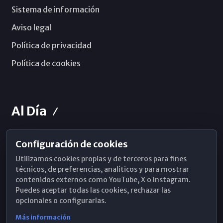
Sistema de información
Aviso legal
Política de privacidad
Política de cookies
Al Día
Configuración de cookies
Horarios de Misa
Utilizamos cookies propias y de terceros para fines
Hemeroteca
técnicos, de preferencias, analíticos y para mostrar
contenidos externos como YouTube, X o Instagram.
WhatsApp
Puedes aceptar todas las cookies, rechazar las
opcionales o configurarlas.
Más información