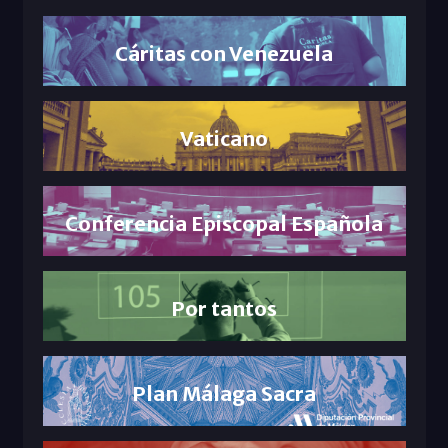
Cáritas con Venezuela
Vaticano
Conferencia Episcopal Española
Por tantos
Plan Málaga Sacra