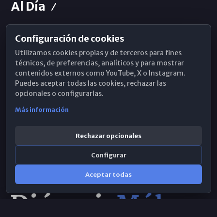
Al Día
Configuración de cookies
Horarios de Misa
Utilizamos cookies propias y de terceros para fines
Hemeroteca
técnicos, de preferencias, analíticos y para mostrar
contenidos externos como YouTube, X o Instagram.
WhatsApp
Puedes aceptar todas las cookies, rechazar las
opcionales o configurarlas.
Más información
Rechazar opcionales
Configurar
Aceptar todas
Consulta IA