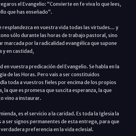
regaros el Evangelio: “Convierte en fe viva lo que lees,
ello que has enseñado”.
e resplandezca en vuestra vida todas las virtudes… y
ácono sólo durante las horas de trabajo pastoral, sino
ar marcada por la radicalidad evangélica que supone
 y en castidad,
ad en vuestra predicación del Evangelio. Se habla en la
rgia de las Horas. Pero vais a ser constituidos
vidla toda a vuestros fieles por encima de los propios
a, la que es promesa que suscita esperanza, la que
o vino a instaurar.
enda, es el servicio a la caridad. Es toda la Iglesia la
os a ser signos permanentes de esta entrega, para que
verdadera preferencia en la vida eclesial.