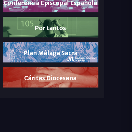
Conferencia Episcopal Española
Por tantos
Plan Málaga Sacra
Cáritas Diocesana