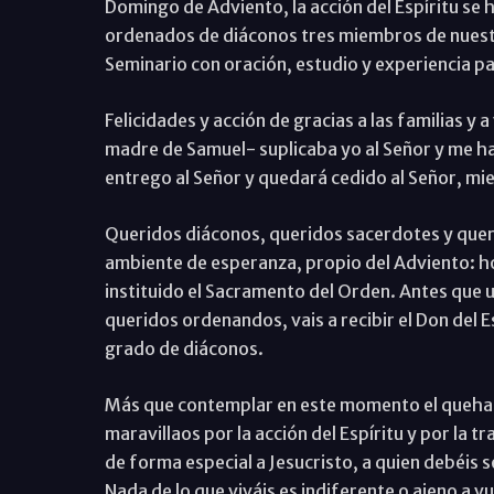
Domingo de Adviento, la acción del Espíritu se 
ordenados de diáconos tres miembros de nuest
Seminario con oración, estudio y experiencia pa
Felicidades y acción de gracias a las familias y 
madre de Samuel- suplicaba yo al Señor y me ha
entrego al Señor y quedará cedido al Señor, mie
Queridos diáconos, queridos sacerdotes y queri
ambiente de esperanza, propio del Adviento: hoy
instituido el Sacramento del Orden. Antes que un
queridos ordenandos, vais a recibir el Don del E
grado de diáconos.
Más que contemplar en este momento el quehacer
maravillaos por la acción del Espíritu y por la
de forma especial a Jesucristo, a quien debéis s
Nada de lo que viváis es indiferente o ajeno a v