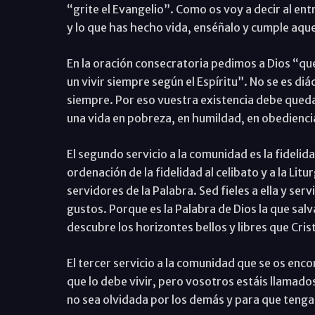
“grite el Evangelio”. Como os voy a decir al ent
y lo que has hecho vida, enséñalo y cumple aqu
En la oración consecratoria pedimos a Dios “qu
un vivir siempre según el Espíritu”. No se es di
siempre. Por eso vuestra existencia debe qued
una vida en pobreza, en humildad, en obediencia
El segundo servicio a la comunidad es la fidelid
ordenación de la fidelidad al celibato y a la Litu
servidores de la Palabra. Sed fieles a ella y ser
gustos. Porque es la Palabra de Dios la que salv
descubre los horizontes bellos y libres que Crist
El tercer servicio a la comunidad que se os encomi
que lo debe vivir, pero vosotros estáis llamad
no sea olvidada por los demás y para que tenga 