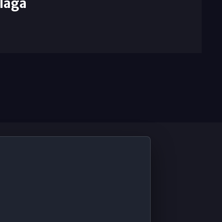
laga
De Interés
Contabilidad ERP