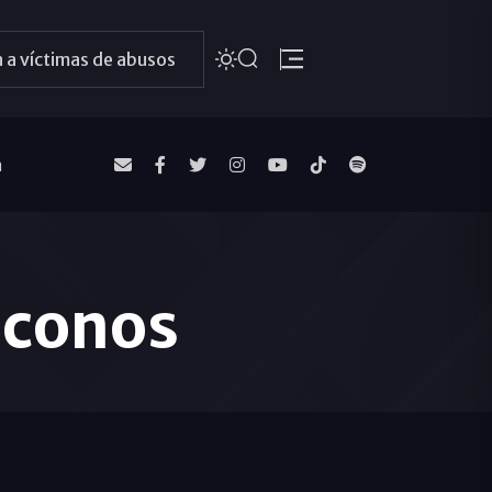
 a víctimas de abusos
a
áconos