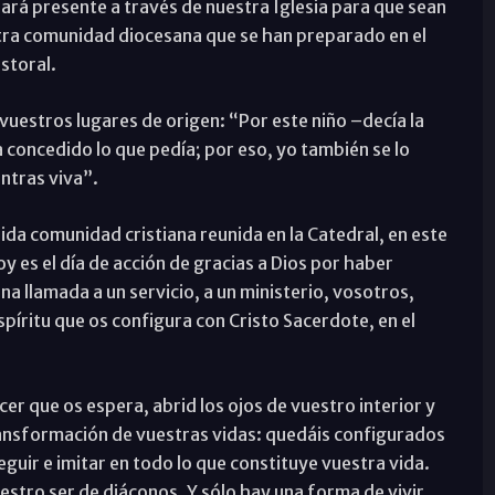
hará presente a través de nuestra Iglesia para que sean
ra comunidad diocesana que se han preparado en el
storal.
a vuestros lugares de origen: “Por este niño –decía la
 concedido lo que pedía; por eso, yo también se lo
ntras viva”.
da comunidad cristiana reunida en la Catedral, en este
 es el día de acción de gracias a Dios por haber
a llamada a un servicio, a un ministerio, vosotros,
spíritu que os configura con Cristo Sacerdote, en el
 que os espera, abrid los ojos de vuestro interior y
 transformación de vuestras vidas: quedáis configurados
eguir e imitar en todo lo que constituye vuestra vida.
uestro ser de diáconos. Y sólo hay una forma de vivir