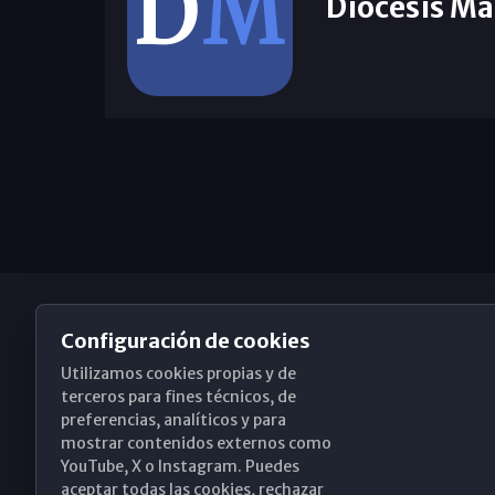
Diócesis Má
Configuración de cookies
Utilizamos cookies propias y de
Obispado de Málaga
terceros para fines técnicos, de
preferencias, analíticos y para
mostrar contenidos externos como
YouTube, X o Instagram. Puedes
Santa María, 18-20. 29015 Málaga
aceptar todas las cookies, rechazar