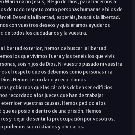
n María nació Jesús, el Hijo de Dios, para hacernos a
dignos de todo respeto como personas humanas e hijos de
rcel! Deseáis la libertad, esperáis, buscáis la libertad.
amos con vuestros deseos y quisiéramos ayudaros
ad de todos los ciudadanos y la vuestra.
 libertad exterior, hemos de buscar la libertad
emos los que vivimos fuera y las tenéis los que vivís
rsonas, sois hijos de Dios. Ni vuestro pasado ni vuestra
eros el respeto que os debemos como personas ni a
e Dios. Hemos recordado y recordamos
tos gobiernos que las cárceles deben ser edificios
os recordado a los jueces que han de trabajar
 eternicen vuestras causas. Hemos pedido a los
 que es posible dentro de una prisión. Hemos
os y dejar de sentir la preocupación por vosotros.
 podemos ser cristianos y olvidaros.