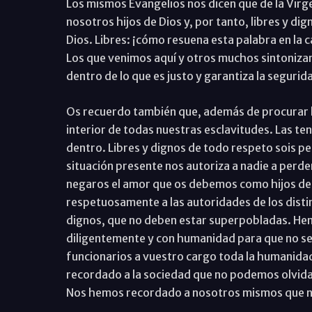
Los mismos Evangelios nos dicen que de la Virge
nosotros hijos de Dios y, por tanto, libres y 
Dios. Libres: ¡cómo resuena esta palabra en la cá
Los que venimos aquí y otros muchos sintoniz
dentro de lo que es justo y garantiza la segurid
Os recuerdo también que, además de procurar la
interior de todas nuestras esclavitudes. Las ten
dentro. Libres y dignos de todo respeto sois pe
situación presente nos autoriza a nadie a perd
negaros el amor que os debemos como hijos d
respetuosamente a las autoridades de los distin
dignos, que no deben estar superpobladas. Hem
diligentemente y con humanidad para que no se
funcionarios a vuestro cargo toda la humanidad
recordado a la sociedad que no podemos olvidar
Nos hemos recordado a nosotros mismos que no