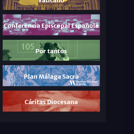
Conferencia Episcopal Española
Por tantos
Plan Málaga Sacra
Cáritas Diocesana