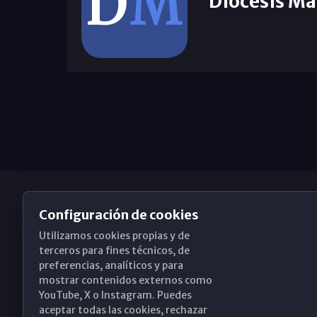
Diócesis Má
Configuración de cookies
Utilizamos cookies propias y de
Obispado de Málaga
terceros para fines técnicos, de
preferencias, analíticos y para
mostrar contenidos externos como
YouTube, X o Instagram. Puedes
Santa María, 18-20. 29015 Málaga
aceptar todas las cookies, rechazar