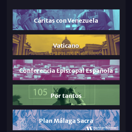
Cáritas con Venezuela
Vaticano
Conferencia Episcopal Española
Por tantos
Plan Málaga Sacra