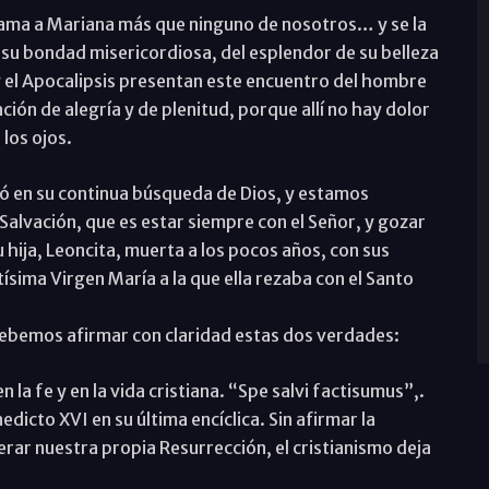
ma a Mariana más que ninguno de nosotros… y se la
e su bondad misericordiosa, del esplendor de su belleza
y el Apocalipsis presentan este encuentro del hombre
ión de alegría y de plenitud, porque allí no hay dolor
 los ojos.
ó en su continua búsqueda de Dios, y estamos
 Salvación, que es estar siempre con el Señor, y gozar
 hija, Leoncita, muerta a los pocos años, con sus
ísima Virgen María a la que ella rezaba con el Santo
 debemos afirmar con claridad estas dos verdades:
n la fe y en la vida cristiana. “Spe salvi factisumus”,.
icto XVI en su última encíclica. Sin afirmar la
rar nuestra propia Resurrección, el cristianismo deja