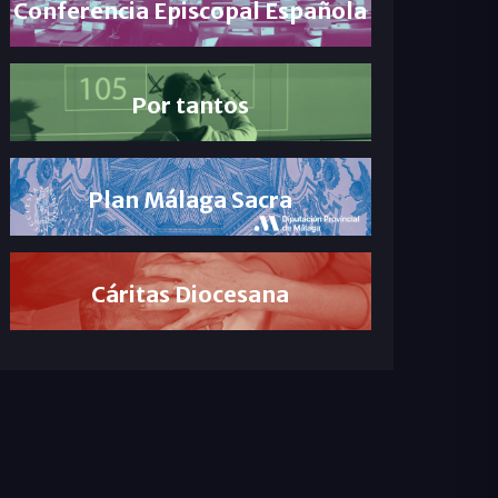
Conferencia Episcopal Española
Por tantos
Plan Málaga Sacra
Cáritas Diocesana