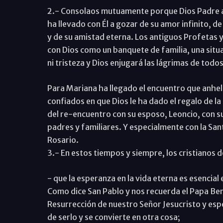
2.- Consolaos mutuamente porque Dios Padre a
ha llevado con Él a gozar de su amor infinito, d
y de su amistad eterna. Los antiguos Profetas 
con Dios como un banquete de familia, una situac
ni tristeza y Dios enjugará las lágrimas de todos
Para Mariana ha llegado el encuentro que anhel
confiados en que Dios le ha dado el regalo de la
del re-encuentro con su esposo, Leoncio, con su
padres y familiares. Y especialmente con la Sant
Rosario.
3.- En estos tiempos y siempre, los cristianos
- que la esperanza en la vida eterna es esencial e
Como dice San Pablo y nos recuerda el Papa Bened
Resurrección de nuestro Señor Jesucristo y espe
de serlo y se convierte en otra cosa;