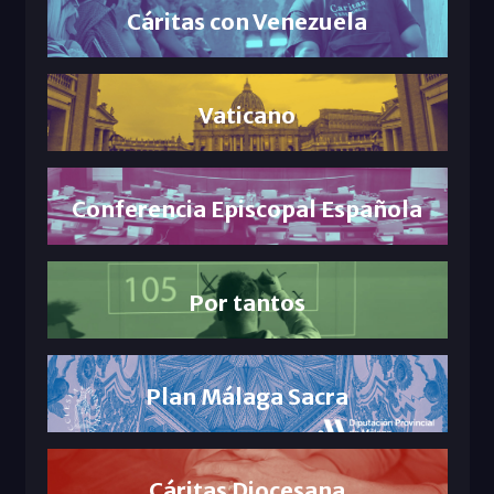
Cáritas con Venezuela
Vaticano
Conferencia Episcopal Española
Por tantos
Plan Málaga Sacra
Cáritas Diocesana