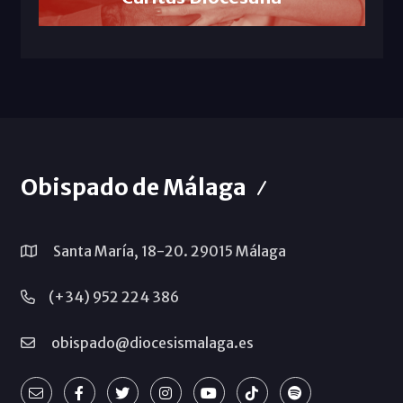
Obispado de Málaga
Santa María, 18-20. 29015 Málaga
(+34) 952 224 386
obispado@diocesismalaga.es