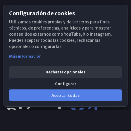
Configuración de cookies
Horarios de Misa
Utilizamos cookies propias y de terceros para fines
Hemeroteca
técnicos, de preferencias, analíticos y para mostrar
contenidos externos como YouTube, X o Instagram.
WhatsApp
Puedes aceptar todas las cookies, rechazar las
opcionales o configurarlas.
Más información
Rechazar opcionales
Configurar
Aceptar todas
Consulta IA
×