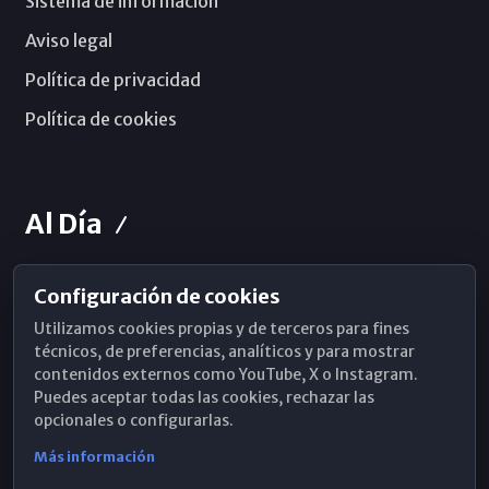
Sistema de información
Aviso legal
Política de privacidad
Política de cookies
Al Día
Configuración de cookies
Horarios de Misa
Utilizamos cookies propias y de terceros para fines
Hemeroteca
técnicos, de preferencias, analíticos y para mostrar
contenidos externos como YouTube, X o Instagram.
WhatsApp
Puedes aceptar todas las cookies, rechazar las
opcionales o configurarlas.
Más información