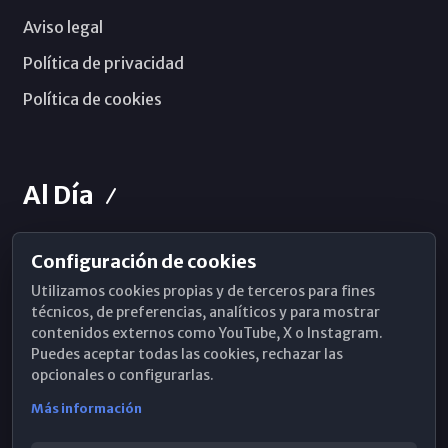
Aviso legal
Política de privacidad
Política de cookies
Al Día
Configuración de cookies
Horarios de Misa
Utilizamos cookies propias y de terceros para fines
Hemeroteca
técnicos, de preferencias, analíticos y para mostrar
contenidos externos como YouTube, X o Instagram.
WhatsApp
Puedes aceptar todas las cookies, rechazar las
opcionales o configurarlas.
Más información