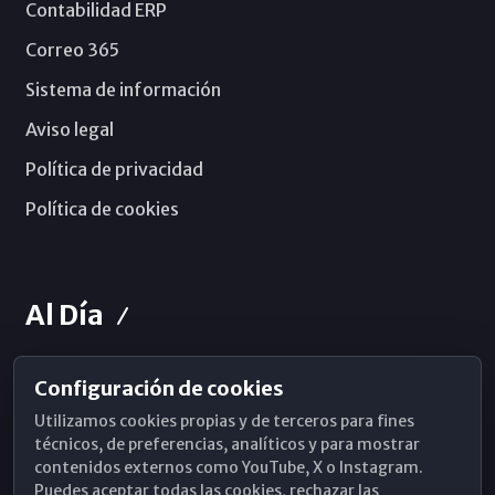
Contabilidad ERP
Correo 365
Sistema de información
Aviso legal
Política de privacidad
Política de cookies
Al Día
Configuración de cookies
Horarios de Misa
Utilizamos cookies propias y de terceros para fines
Hemeroteca
técnicos, de preferencias, analíticos y para mostrar
contenidos externos como YouTube, X o Instagram.
WhatsApp
Puedes aceptar todas las cookies, rechazar las