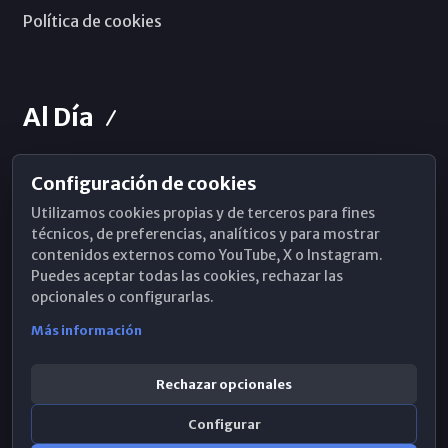
Política de cookies
Al Día
Configuración de cookies
Horarios de Misa
Utilizamos cookies propias y de terceros para fines
Hemeroteca
técnicos, de preferencias, analíticos y para mostrar
contenidos externos como YouTube, X o Instagram.
WhatsApp
Puedes aceptar todas las cookies, rechazar las
opcionales o configurarlas.
Más información
Rechazar opcionales
Configurar