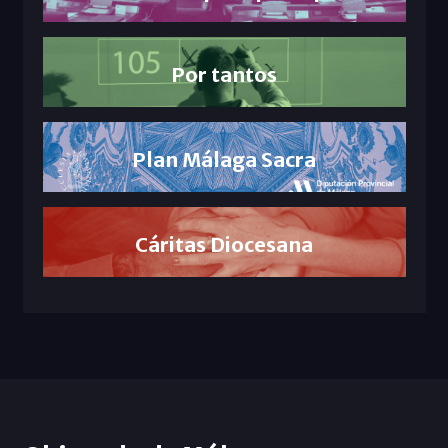
Por tantos
Plan Málaga Sacra
Cáritas Diocesana