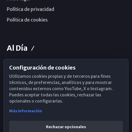
Política de privacidad
Política de cookies
Al Día
Configuración de cookies
Horarios de Misa
Utilizamos cookies propias y de terceros para fines
Hemeroteca
técnicos, de preferencias, analíticos y para mostrar
contenidos externos como YouTube, X o Instagram.
WhatsApp
Puedes aceptar todas las cookies, rechazar las
opcionales o configurarlas.
Más información
Rechazar opcionales