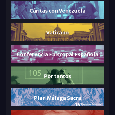
Cáritas con Venezuela
Vaticano
Conferencia Episcopal Española
Por tantos
Plan Málaga Sacra