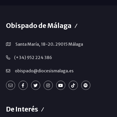
Obispado de Málaga
Santa María, 18-20. 29015 Málaga
(+34) 952 224 386
obispado@diocesismalaga.es
De Interés