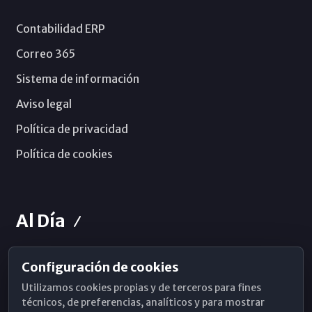
Contabilidad ERP
Correo 365
Sistema de información
Aviso legal
Política de privacidad
Política de cookies
Al Día
Configuración de cookies
Horarios de Misa
Utilizamos cookies propias y de terceros para fines
Hemeroteca
técnicos, de preferencias, analíticos y para mostrar