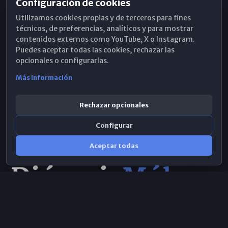
Configuración de cookies
Horarios de Misa
Utilizamos cookies propias y de terceros para fines
Hemeroteca
técnicos, de preferencias, analíticos y para mostrar
contenidos externos como YouTube, X o Instagram.
WhatsApp
Puedes aceptar todas las cookies, rechazar las
opcionales o configurarlas.
Más información
Rechazar opcionales
Configurar
Aceptar todas
Consulta IA
×
© 2026 Obispado de Málaga
Selecciona el área y realiza tu consulta