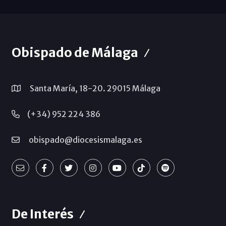
Obispado de Málaga
Santa María, 18-20. 29015 Málaga
(+34) 952 224 386
obispado@diocesismalaga.es
De Interés