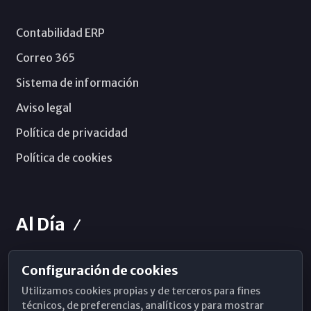
Contabilidad ERP
Correo 365
Sistema de información
Aviso legal
Política de privacidad
Política de cookies
Al Día
Configuración de cookies
Horarios de Misa
Utilizamos cookies propias y de terceros para fines
Hemeroteca
técnicos, de preferencias, analíticos y para mostrar