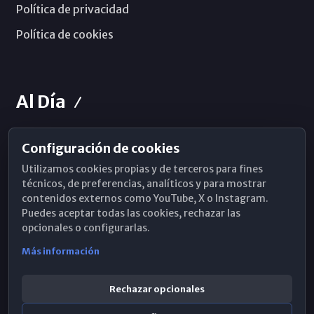
Política de privacidad
Política de cookies
Al Día
Configuración de cookies
Horarios de Misa
Utilizamos cookies propias y de terceros para fines
Hemeroteca
técnicos, de preferencias, analíticos y para mostrar
contenidos externos como YouTube, X o Instagram.
WhatsApp
Puedes aceptar todas las cookies, rechazar las
opcionales o configurarlas.
Más información
Rechazar opcionales