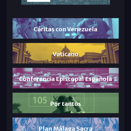
Cáritas con Venezuela
Vaticano
Conferencia Episcopal Española
Por tantos
Plan Málaga Sacra