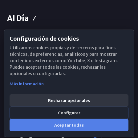
Al Día
Configuración de cookies
Horarios de Misa
Utilizamos cookies propias y de terceros para fines
Hemeroteca
técnicos, de preferencias, analíticos y para mostrar
contenidos externos como YouTube, X o Instagram.
WhatsApp
Puedes aceptar todas las cookies, rechazar las
opcionales o configurarlas.
Más información
Rechazar opcionales
Configurar
Aceptar todas