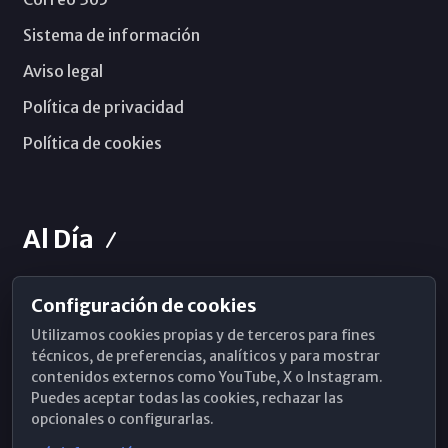
Sistema de información
Aviso legal
Política de privacidad
Política de cookies
Al Día
Configuración de cookies
Horarios de Misa
Utilizamos cookies propias y de terceros para fines
Hemeroteca
técnicos, de preferencias, analíticos y para mostrar
contenidos externos como YouTube, X o Instagram.
WhatsApp
Puedes aceptar todas las cookies, rechazar las
opcionales o configurarlas.