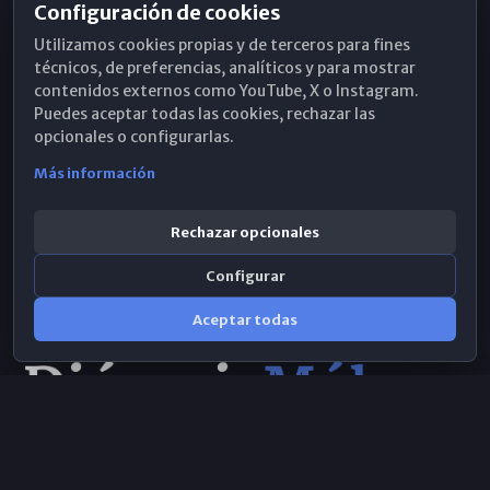
Configuración de cookies
Horarios de Misa
Utilizamos cookies propias y de terceros para fines
Hemeroteca
técnicos, de preferencias, analíticos y para mostrar
contenidos externos como YouTube, X o Instagram.
WhatsApp
Puedes aceptar todas las cookies, rechazar las
opcionales o configurarlas.
Más información
Rechazar opcionales
Configurar
Aceptar todas
Consulta IA
×
© 2026 Obispado de Málaga
Selecciona el área y realiza tu consulta