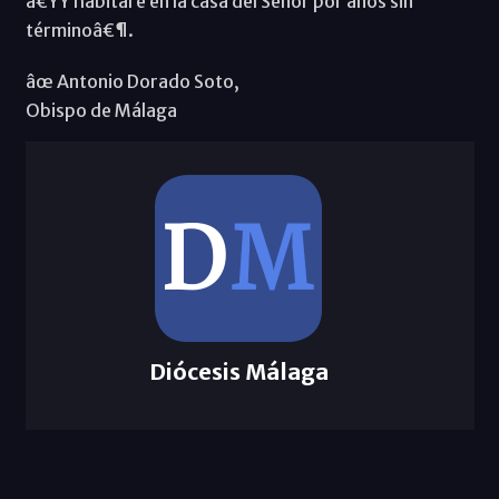
â€ŸY habitaré en la casa del Señor por años sin
términoâ€¶.
âœ Antonio Dorado Soto,
Obispo de Málaga
Diócesis Málaga