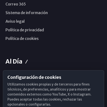
Correo 365
Sistema de información
Aviso legal
Política de privacidad
Política de cookies
Al Día
Configuración de cookies
Horarios de Misa
Utilizamos cookies propias y de terceros para fines
Hemeroteca
técnicos, de preferencias, analíticos y para mostrar
contenidos externos como YouTube, X o Instagram.
WhatsApp
Puedes aceptar todas las cookies, rechazar las
opcionales o configurarlas.