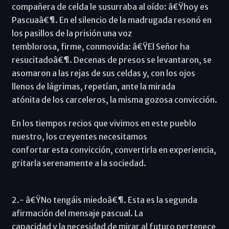
compañera de celda le susurraba al oído: â€Ÿhoy es
Pascuaâ€¶. En el silencio de la madrugada resonó en
los pasillos de la prisión una voz
temblorosa, firme, conmovida: â€ŸEl Señor ha
resucitadoâ€¶. Decenas de presos se levantaron, se
asomaron a las rejas de sus celdas y, con los ojos
llenos de lágrimas, repetían, ante la mirada
atónita de los carceleros, la misma gozosa convicción.
En los tiempos recios que vivimos en este pueblo
nuestro, los creyentes necesitamos
confortar esta convicción, convertirla en experiencia,
gritarla serenamente a la sociedad.
2.- â€ŸNo tengáis miedoâ€¶. Esta es la segunda
afirmación del mensaje pascual. La
capacidad y la necesidad de mirar al futuro pertenece