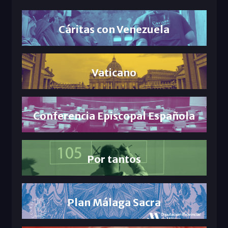
Cáritas con Venezuela
Vaticano
Conferencia Episcopal Española
Por tantos
Plan Málaga Sacra