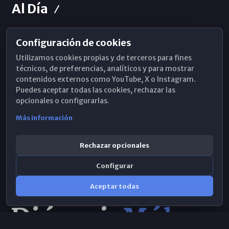
Al Día
Configuración de cookies
Horarios de Misa
Utilizamos cookies propias y de terceros para fines
Hemeroteca
técnicos, de preferencias, analíticos y para mostrar
contenidos externos como YouTube, X o Instagram.
WhatsApp
Puedes aceptar todas las cookies, rechazar las
opcionales o configurarlas.
Más información
Rechazar opcionales
Configurar
Aceptar todas