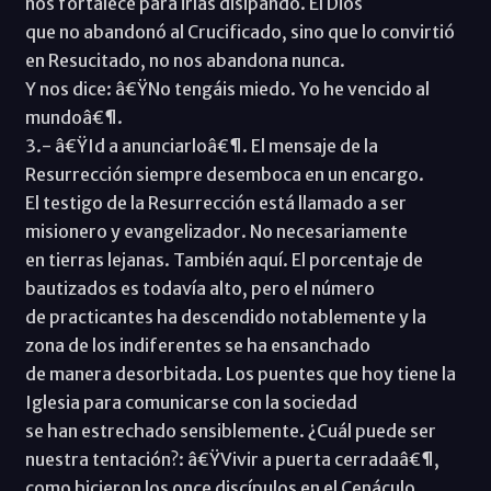
nos fortalece para irlas disipando. El Dios
que no abandonó al Crucificado, sino que lo convirtió
en Resucitado, no nos abandona nunca.
Y nos dice: â€ŸNo tengáis miedo. Yo he vencido al
mundoâ€¶.
3.- â€ŸId a anunciarloâ€¶. El mensaje de la
Resurrección siempre desemboca en un encargo.
El testigo de la Resurrección está llamado a ser
misionero y evangelizador. No necesariamente
en tierras lejanas. También aquí. El porcentaje de
bautizados es todavía alto, pero el número
de practicantes ha descendido notablemente y la
zona de los indiferentes se ha ensanchado
de manera desorbitada. Los puentes que hoy tiene la
Iglesia para comunicarse con la sociedad
se han estrechado sensiblemente. ¿Cuál puede ser
nuestra tentación?: â€ŸVivir a puerta cerradaâ€¶,
como hicieron los once discípulos en el Cenáculo.