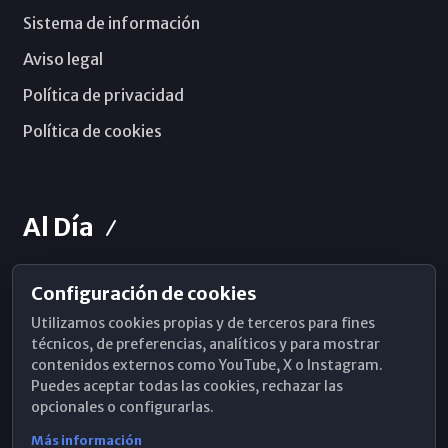
Sistema de información
Aviso legal
Política de privacidad
Política de cookies
Al Día
Configuración de cookies
Horarios de Misa
Utilizamos cookies propias y de terceros para fines
Hemeroteca
técnicos, de preferencias, analíticos y para mostrar
contenidos externos como YouTube, X o Instagram.
WhatsApp
Puedes aceptar todas las cookies, rechazar las
opcionales o configurarlas.
Más información