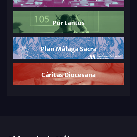
Por tantos
Plan Málaga Sacra
Cáritas Diocesana