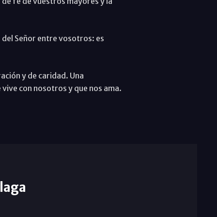
a de fe de vuestros mayores y la
 del Señor entre vosotros: es
ación y de caridad. Una
 vive con nosotros y que nos ama.
laga