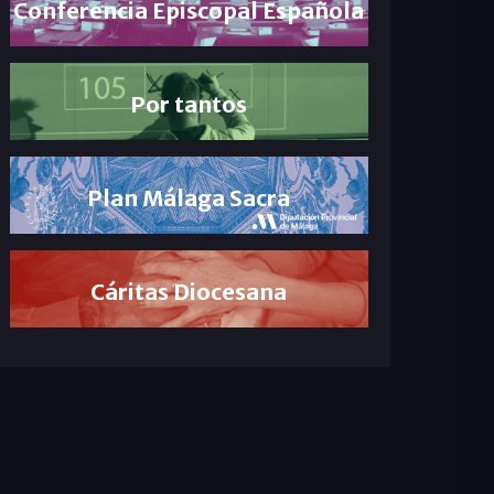
Conferencia Episcopal Española
Por tantos
Plan Málaga Sacra
Cáritas Diocesana