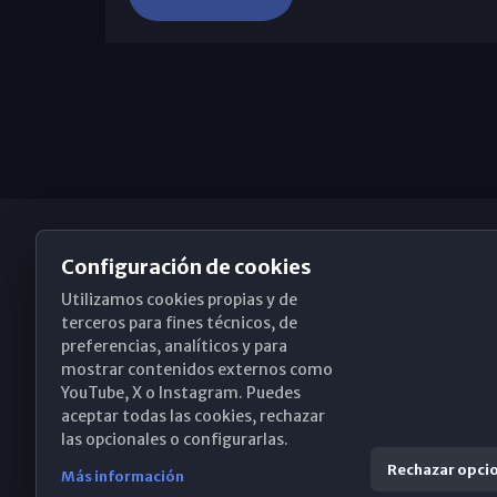
Configuración de cookies
Utilizamos cookies propias y de
Obispado de Málaga
terceros para fines técnicos, de
preferencias, analíticos y para
mostrar contenidos externos como
YouTube, X o Instagram. Puedes
Santa María, 18-20. 29015 Málaga
aceptar todas las cookies, rechazar
las opcionales o configurarlas.
(+34) 952 224 386
Rechazar opci
Más información