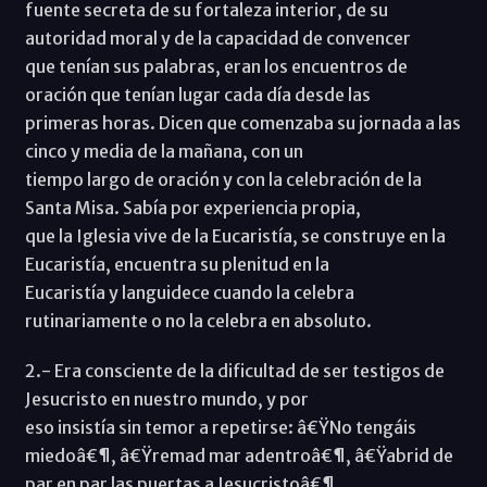
fuente secreta de su fortaleza interior, de su
autoridad moral y de la capacidad de convencer
que tenían sus palabras, eran los encuentros de
oración que tenían lugar cada día desde las
primeras horas. Dicen que comenzaba su jornada a las
cinco y media de la mañana, con un
tiempo largo de oración y con la celebración de la
Santa Misa. Sabía por experiencia propia,
que la Iglesia vive de la Eucaristía, se construye en la
Eucaristía, encuentra su plenitud en la
Eucaristía y languidece cuando la celebra
rutinariamente o no la celebra en absoluto.
2.- Era consciente de la dificultad de ser testigos de
Jesucristo en nuestro mundo, y por
eso insistía sin temor a repetirse: â€ŸNo tengáis
miedoâ€¶, â€Ÿremad mar adentroâ€¶, â€Ÿabrid de
par en par las puertas a Jesucristoâ€¶.