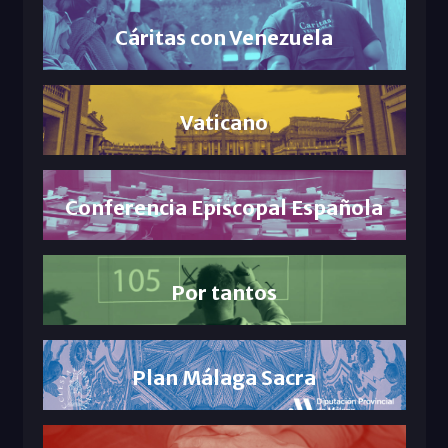
Cáritas con Venezuela
Vaticano
Conferencia Episcopal Española
Por tantos
Plan Málaga Sacra