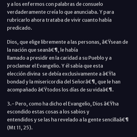
y a los enfermos con palabras de consuelo
verdaderamente creía lo que anunciaba. Y para
rubricarlo ahora trataba de vivir cuanto había
predicado.
Dios, que elige libremente a las personas, â€Ÿsean de
la nación que seanâ€¶, le había
llamado a presidir en la caridad a su Pueblo y a
proclamar el Evangelio. Y él sabía que esta
elección divina se debía exclusivamente a â€Ÿla
bondad y la misericordia del Señorâ€¶, que le han
acompañado â€Ÿtodos los días de su vidaâ€¶.
3.- Pero, como ha dicho el Evangelio, Dios â€Ÿha
escondido estas cosas a los sabios y
entendidos y se las ha revelado a la gente sencillaâ€¶
(Mt 11, 25).