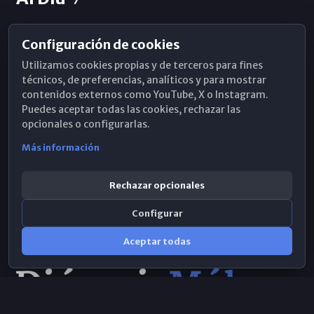
Configuración de cookies
Horarios de Misa
Utilizamos cookies propias y de terceros para fines
Hemeroteca
técnicos, de preferencias, analíticos y para mostrar
contenidos externos como YouTube, X o Instagram.
WhatsApp
Puedes aceptar todas las cookies, rechazar las
opcionales o configurarlas.
Más información
Rechazar opcionales
Configurar
Aceptar todas
Consulta IA
×