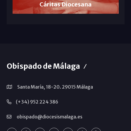
Cáritas Diocesana
Obispado de Málaga
Santa María, 18-20. 29015 Málaga
(+34) 952 224 386
obispado@diocesismalaga.es