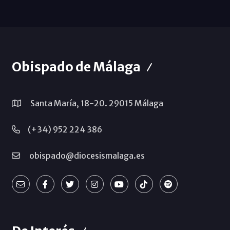
Obispado de Málaga
Santa María, 18-20. 29015 Málaga
(+34) 952 224 386
obispado@diocesismalaga.es