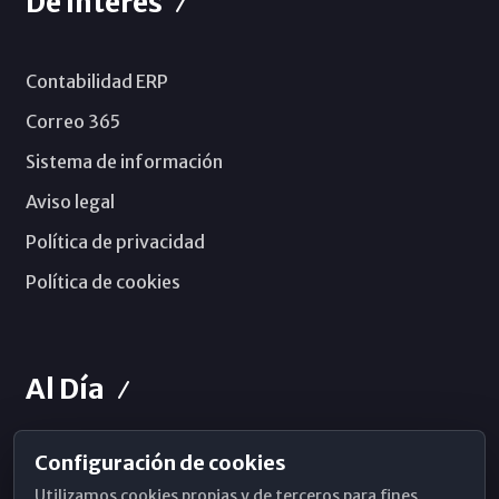
De Interés
Contabilidad ERP
Correo 365
Sistema de información
Aviso legal
Política de privacidad
Política de cookies
Al Día
Configuración de cookies
Horarios de Misa
Utilizamos cookies propias y de terceros para fines