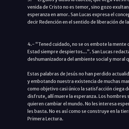
venida de Cristo no es temor, sino gozo exultant
esperanza en amor. San Lucas expresa el concep
decir Redención en el sentido de liberación de la
4.- “Tened cuidado, no se os embote la mente co
Estad siempre despiertos…”. San Lucas redacta
deshumanizadora del ambiente social y moral qu
Estas palabras de Jesús no han perdido actual
y embotando nuestra existencia de muchas man
como objetivo casi único la satisfacción ciega d
disfrute, allí muere la esperanza. Los hombres
quieren cambiar el mundo. No les interesa esper
les basta. No es así como se construye en la tierr
Primera Lectura.