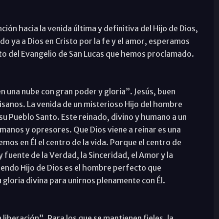
ción hacia la venida última y definitiva del Hijo de Dios,
o ya a Dios en Cristo por la fe y el amor, esperamos
texto del Evangelio de San Lucas que hemos proclamado.
en una nube con gran poder y gloria”. Jesús, buen
isanos. La venida de un misterioso Hijo del hombre
 su Pueblo Santo. Este reinado, divino y humano a un
umanos y opresores. Que Dios viene a reinar es una
os en Él el centro de la vida. Porque el centro de
y fuente de la Verdad, la Sinceridad, el Amor y la
siendo Hijo de Dios es el hombre perfecto que
 gloria divina para unirnos plenamente con Él.
 liberación”. Para los que se mantienen fieles, la