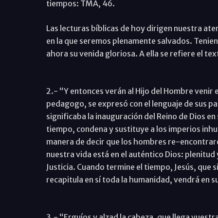
tiempos: TMA, 46.
Las lecturas bíblicas de hoy dirigen nuestra aten
en la que seremos plenamente salvados. Teniend
ahora su venida gloriosa. A ella se refiere el 
2.- “Y entonces verán al Hijo del Hombre venir 
pedagogo, se expresó con el lenguaje de sus pa
significaba la inauguración del Reino de Dios en
tiempo, condena y sustituye a los imperios inh
manera de decir que los hombres re-encontrarem
nuestra vida está en el auténtico Dios: plenitud 
Justicia. Cuando termine el tiempo, Jesús, que 
recapitula en sí toda la humanidad, vendrá en su
3.- “Erguíos y alzad la cabeza, que llega vuestra