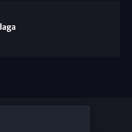
laga
De Interés