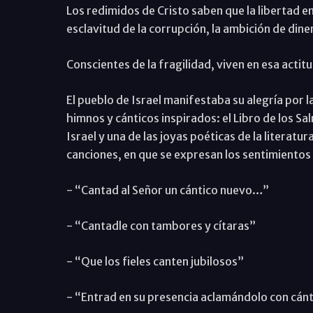
Los redimidos de Cristo saben que la libertad em
esclavitud de la corrupción, la ambición de diner
Conscientes de la fragilidad, viven en esa actitud
El pueblo de Israel manifestaba su alegría por l
himnos y cánticos inspirados: el Libro de los S
Israel y una de las joyas poéticas de la literatu
canciones, en que se expresan los sentimientos 
- “Cantad al Señor un cántico nuevo…”
- “Cantadle con tambores y cítaras”
- “Que los fieles canten jubilosos”
- “Entrad en su presencia aclamándolo con cán