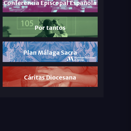
Conferencia Episcopal Española
Por tantos
Plan Málaga Sacra
Cáritas Diocesana