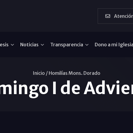
Atención
esis
Noticias
Transparencia
Dono a mi Iglesi
Inicio /
Homilías Mons. Dorado
mingo I de Advie