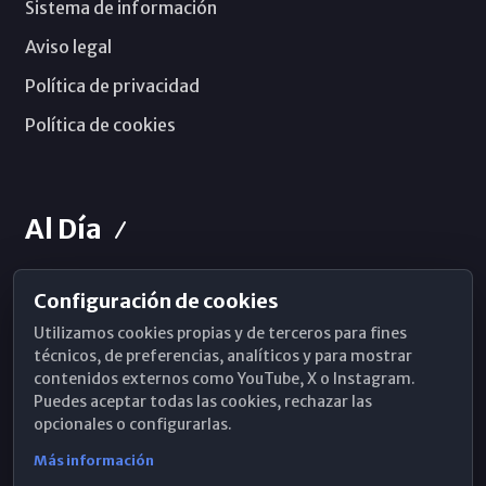
Sistema de información
Aviso legal
Política de privacidad
Política de cookies
Al Día
Configuración de cookies
Horarios de Misa
Utilizamos cookies propias y de terceros para fines
Hemeroteca
técnicos, de preferencias, analíticos y para mostrar
contenidos externos como YouTube, X o Instagram.
WhatsApp
Puedes aceptar todas las cookies, rechazar las
opcionales o configurarlas.
Más información