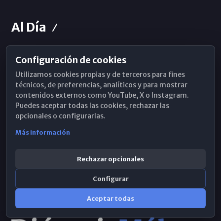
Al Día
Configuración de cookies
Horarios de Misa
Utilizamos cookies propias y de terceros para fines
Hemeroteca
técnicos, de preferencias, analíticos y para mostrar
contenidos externos como YouTube, X o Instagram.
WhatsApp
Puedes aceptar todas las cookies, rechazar las
opcionales o configurarlas.
Más información
Rechazar opcionales
Configurar
Aceptar todas