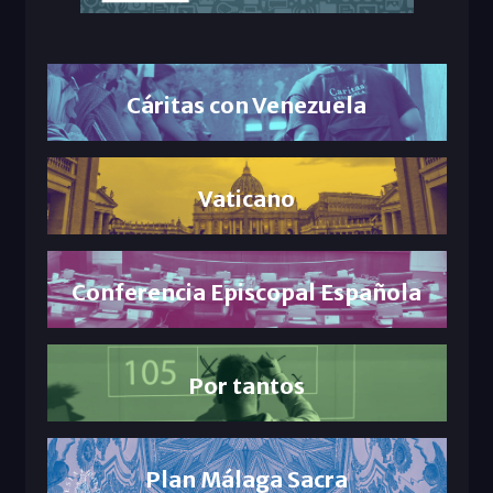
Cáritas con Venezuela
Vaticano
Conferencia Episcopal Española
Por tantos
Plan Málaga Sacra