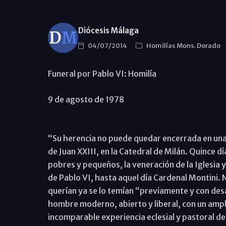
Diócesis Málaga
04/07/2014
Homilías Mons. Dorado
Funeral por Pablo VI: Homilía
9 de agosto de 1978
“Su herencia no puede quedar encerrada en una 
de Juan XXIII, en la Catedral de Milán. Quince d
pobres y pequeños, la veneración de la Iglesia 
de Pablo VI, hasta aquel día Cardenal Montini. 
querían ya se lo temían “previamente y con des
hombre moderno, abierto y liberal, con un ampli
incomparable experiencia eclesial y pastoral de