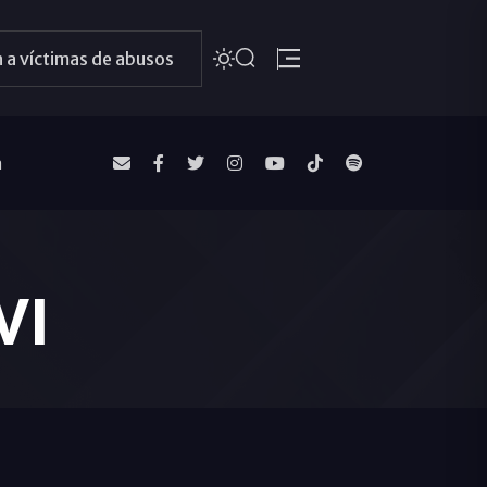
 a víctimas de abusos
a
VI