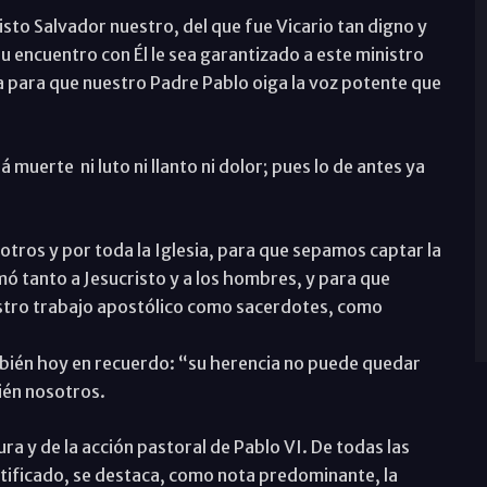
isto Salvador nuestro, del que fue Vicario tan digno y
 su encuentro con Él le sea garantizado a este ministro
a para que nuestro Padre Pablo oiga la voz potente que
á muerte ni luto ni llanto ni dolor; pues lo de antes ya
tros y por toda la Iglesia, para que sepamos captar la
 tanto a Jesucristo y a los hombres, y para que
estro trabajo apostólico como sacerdotes, como
bién hoy en recuerdo: “su herencia no puede quedar
ién nosotros.
gura y de la acción pastoral de Pablo VI. De todas las
ntificado, se destaca, como nota predominante, la