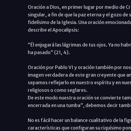
Oración a Dios, en primer lugar por medio de Cr
singular, a fin de que la paz eterna y el gozo de
fidelísimo de la Iglesia. Una oración emocionad
describe el Apocalipsis:
“Él enjugará las lágrimas de tus ojos. Ya no habr
ha pasado” (21, 4).
Oración por Pablo VI y oración también por noso
imagen verdadera de este gran creyente que amó
sepamos reflejarlo en nuestro espíritu y en nu
religiosos o como seglares.
De este modo nuestra oración se convierte tam
encerrada en una tumba”, debemos decir tamb
No es fácil hacer un balance cualitativo de la fi
características que configuran su riquísimo po