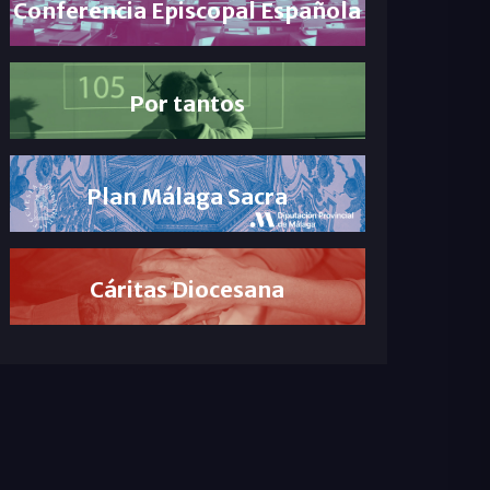
Conferencia Episcopal Española
Por tantos
Plan Málaga Sacra
Cáritas Diocesana