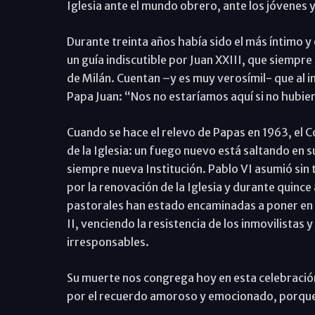
Iglesia ante el mundo obrero, ante los jóvenes y
Durante treinta años había sido el más íntimo y
un guía indiscutible por Juan XXIII, que siempr
de Milán. Cuentan –y es muy verosímil- que al imp
Papa Juan: “Nos no estaríamos aquí si no hubier
Cuando se hace el relevo de Papas en 1963, el Co
de la Iglesia: un fuego nuevo está saltando en su
siempre nueva Institución. Pablo VI asumió sin
por la renovación de la Iglesia y durante quince
pastorales han estado encaminadas a poner en pr
II, venciendo la resistencia de los inmovilistas y
irresponsables.
Su muerte nos congrega hoy en esta celebración 
por el recuerdo amoroso y emocionado, porque 