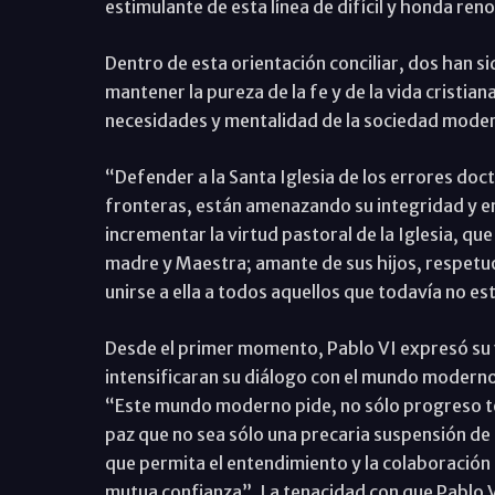
estimulante de esta línea de difícil y honda reno
Dentro de esta orientación conciliar, dos han s
mantener la pureza de la fe y de la vida cristiana
necesidades y mentalidad de la sociedad mode
“Defender a la Santa Iglesia de los errores doc
fronteras, están amenazando su integridad y 
incrementar la virtud pastoral de la Iglesia, que
madre y Maestra; amante de sus hijos, respetu
unirse a ella a todos aquellos que todavía no es
Desde el primer momento, Pablo VI expresó su vo
intensificaran su diálogo con el mundo moderno
“Este mundo moderno pide, no sólo progreso téc
paz que no sea sólo una precaria suspensión de h
que permita el entendimiento y la colaboración
mutua confianza”. La tenacidad con que Pablo V