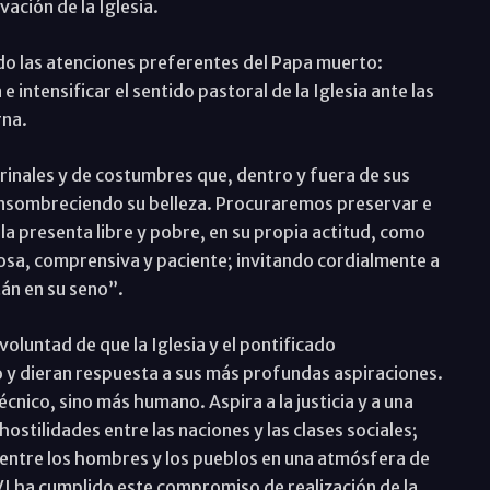
vación de la Iglesia.
ido las atenciones preferentes del Papa muerto:
 e intensificar el sentido pastoral de la Iglesia ante las
rna.
trinales y de costumbres que, dentro y fuera de sus
ensombreciendo su belleza. Procuraremos preservar e
 la presenta libre y pobre, en su propia actitud, como
osa, comprensiva y paciente; invitando cordialmente a
tán en su seno”.
luntad de que la Iglesia y el pontificado
 y dieran respuesta a sus más profundas aspiraciones.
nico, sino más humano. Aspira a la justicia y a una
ostilidades entre las naciones y las clases sociales;
 entre los hombres y los pueblos en una atmósfera de
I ha cumplido este compromiso de realización de la