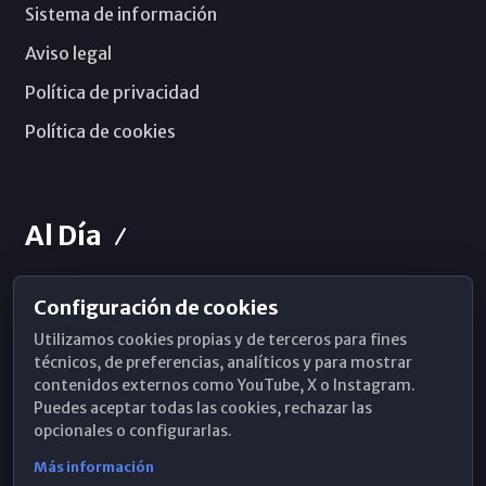
Sistema de información
Aviso legal
Política de privacidad
Política de cookies
Al Día
Configuración de cookies
Horarios de Misa
Utilizamos cookies propias y de terceros para fines
Hemeroteca
técnicos, de preferencias, analíticos y para mostrar
contenidos externos como YouTube, X o Instagram.
WhatsApp
Puedes aceptar todas las cookies, rechazar las
opcionales o configurarlas.
Más información