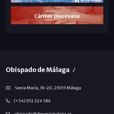
Cáritas Diocesana
Obispado de Málaga
Santa María, 18-20. 29015 Málaga
(+34) 952 224 386
obispado@diocesismalaga.es