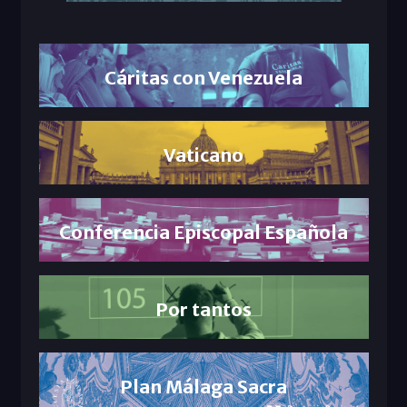
Cáritas con Venezuela
Vaticano
Conferencia Episcopal Española
Por tantos
Plan Málaga Sacra