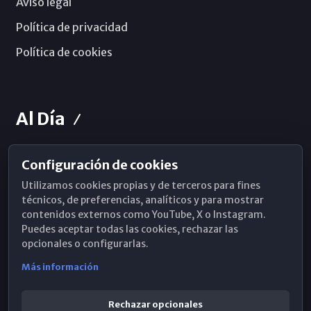
Aviso legal
Política de privacidad
Política de cookies
Al Día
Configuración de cookies
Horarios de Misa
Utilizamos cookies propias y de terceros para fines
Hemeroteca
técnicos, de preferencias, analíticos y para mostrar
contenidos externos como YouTube, X o Instagram.
WhatsApp
Puedes aceptar todas las cookies, rechazar las
opcionales o configurarlas.
Más información
Rechazar opcionales