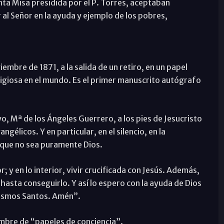
anta Misa presidida por el P. Torres, aceptaban
al Señor en la ayuda y ejemplo de los pobres,
iembre de 1871, a la salida de un retiro, en un papel
eligiosa en el mundo. Es el primer manuscrito autógrafo
, Mª de los Ángeles Guerrero, a los pies de Jesucristo
gélicos. Y en particular, en el silencio, en la
 que no sea puramente Dios.
or; y en lo interior, vivir crucificada con Jesús. Además,
 hasta conseguirlo. Y así lo espero con la ayuda de Dios
 mismos Santos. Amén”.
nombre de “papeles de conciencia”.