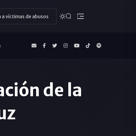
 a víctimas de abusos
a
ación de la
uz