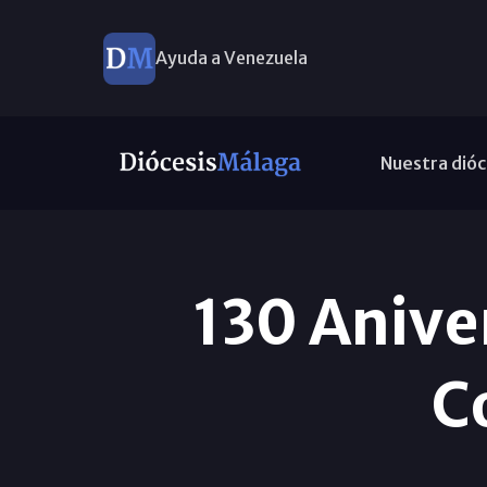
Ayuda a Venezuela
Nuestra dióc
130 Aniver
C