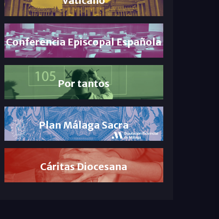
Conferencia Episcopal Española
Por tantos
Plan Málaga Sacra
Cáritas Diocesana