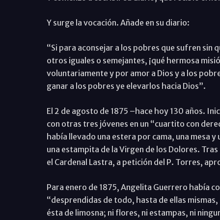
Y surge la vocación. Añade en su diario:
“Si para aconsejar a los pobres que sufren sin q
otros iguales o semejantes, ¡qué hermosa misión
voluntariamente y por amor a Dios y a los pobr
ganar a los pobres ye elevarlos hacia Dios”.
El 2 de agosto de 1875 –hace hoy 130 años. Inic
con otras tres jóvenes en un “cuartito con derech
había llevado una estera por cama, una mesa y un
una estampita de la Virgen de los Dolores. Tras
el Cardenal Lastra, a petición del P. Torres, a
Para enero de 1875, Angelita Guerrero había c
“desprendidas de todo, hasta de ellas mismas, s
ésta de limosna; ni flores, ni estampas, ni ning