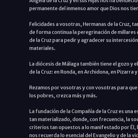
Ángela de la Cruz y en sus Hijas nos ha bendec
permanente del inmenso amor que Dios nos tie
Felicidades a vosotras, Hermanas de la Cruz, tan
de forma continua la peregrinación de millares
de la Cruz para pedir y agradecer su intercesión
materiales.
La diócesis de Málaga también tiene el gozo y e
de la Cruz: en Ronda, en Archidona, en Pizarra y 
Rezamos por vosotras y con vosotras para que v
los pobres, crezca más y más.
La fundación de la Compañía de la Cruz es una 
tan materializado, donde, con frecuencia, la soc
criterios tan opuestos a lo manifestado por Él, 
nos recuerda lo esencial del Evangelio y de la vi