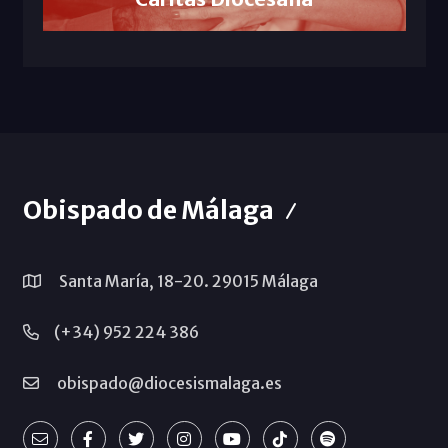
Obispado de Málaga
Santa María, 18-20. 29015 Málaga
(+34) 952 224 386
obispado@diocesismalaga.es