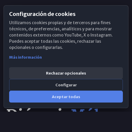
Configuración de cookies
Horarios de Misa
Utilizamos cookies propias y de terceros para fines
Hemeroteca
técnicos, de preferencias, analíticos y para mostrar
contenidos externos como YouTube, X o Instagram.
WhatsApp
Puedes aceptar todas las cookies, rechazar las
opcionales o configurarlas.
Más información
Rechazar opcionales
Configurar
Aceptar todas
Consulta IA
×