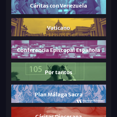
Cáritas con Venezuela
Vaticano
Conferencia Episcopal Española
Por tantos
Plan Málaga Sacra
Cáritas Diocesana