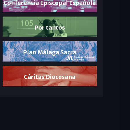
Conferencia Episcopal Española
Por tantos
Plan Málaga Sacra
Cáritas Diocesana