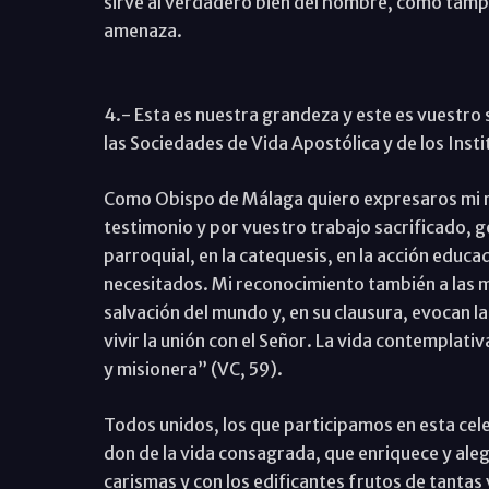
sirve al verdadero bien del hombre, como tamp
amenaza.
4.- Esta es nuestra grandeza y este es vuestro 
las Sociedades de Vida Apostólica y de los Insti
Como Obispo de Málaga quiero expresaros mi re
testimonio y por vuestro trabajo sacrificado, ge
parroquial, en la catequesis, en la acción educad
necesitados. Mi reconocimiento también a las m
salvación del mundo y, en su clausura, evocan la
vivir la unión con el Señor. La vida contemplati
y misionera” (VC, 59).
Todos unidos, los que participamos en esta cele
don de la vida consagrada, que enriquece y alegr
carismas y con los edificantes frutos de tantas