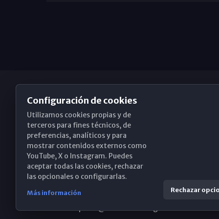
Configuración de cookies
Utilizamos cookies propias y de
Obispado de Málaga
terceros para fines técnicos, de
preferencias, analíticos y para
mostrar contenidos externos como
YouTube, X o Instagram. Puedes
Santa María, 18-20. 29015 Málaga
aceptar todas las cookies, rechazar
las opcionales o configurarlas.
(+34) 952 224 386
Rechazar opci
Más información
obispado@diocesismalaga.es