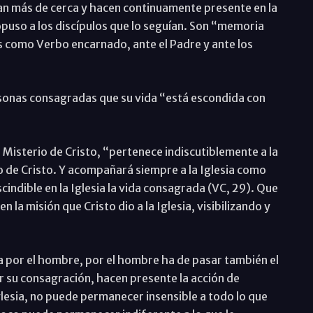
an más de cerca y hacen continuamente presente en la
opuso a los discípulos que lo seguían. Son “memoria
ús como Verbo encarnado, ante el Padre y ante los
sonas consagradas que su vida “está escondida con
l Misterio de Cristo, “pertenece indiscutiblemente a la
po de Cristo. Y acompañará siempre a la Iglesia como
indible en la Iglesia la vida consagrada (VC, 29). Que
 la misión que Cristo dio a la Iglesia, visibilizando y
asa por el hombre, por el hombre ha de pasar también el
r su consagración, hacen presente la acción de
Iglesia, no puede permanecer insensible a todo lo que