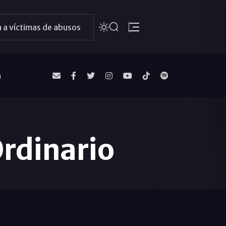
 a víctimas de abusos
a
rdinario