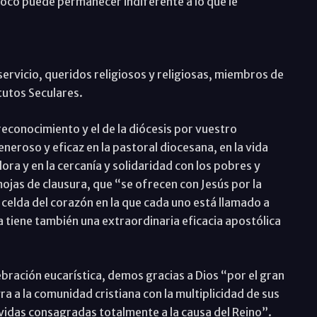
oco puede permanecer indiferente a lo que le
servicio, queridos religiosos y religiosas, miembros de
tutos Seculares.
conocimiento y el de la diócesis por vuestro
neroso y eficaz en la pastoral diocesana, en la vida
ora y en la cercanía y solidaridad con los pobres y
ojas de clausura, que “se ofrecen con Jesús por la
 celda del corazón en la que cada uno está llamado a
va tiene también una extraordinaria eficacia apostólica
bración eucarística, demos gracias a Dios “por el gran
a a la comunidad cristiana con la multiplicidad de sus
 vidas consagradas totalmente a la causa del Reino”.