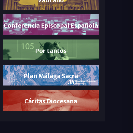
Conferencia Episcopal Española
Por tantos
Plan Málaga Sacra
Cáritas Diocesana