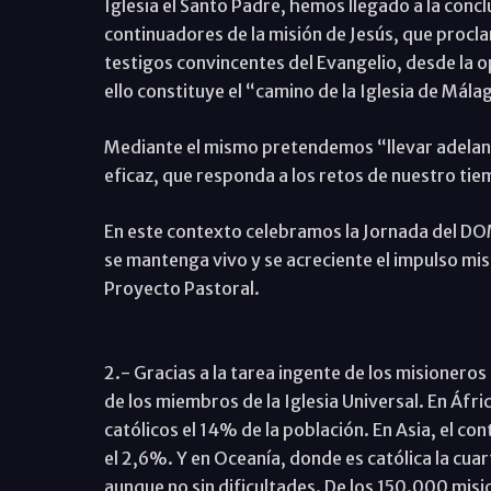
Iglesia el Santo Padre, hemos llegado a la concl
continuadores de la misión de Jesús, que procl
testigos convincentes del Evangelio, desde la o
ello constituye el “camino de la Iglesia de Málag
Mediante el mismo pretendemos “llevar adelan
eficaz, que responda a los retos de nuestro tiem
En este contexto celebramos la Jornada del DO
se mantenga vivo y se acreciente el impulso mis
Proyecto Pastoral.
2.- Gracias a la tarea ingente de los misioneros
de los miembros de la Iglesia Universal. En Áfr
católicos el 14% de la población. En Asia, el co
el 2,6%. Y en Oceanía, donde es católica la cuar
aunque no sin dificultades. De los 150.000 mis