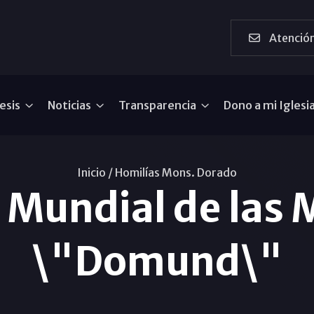
Atención
esis
Noticias
Transparencia
Dono a mi Iglesi
Inicio /
Homilías Mons. Dorado
 Mundial de las 
\"Domund\"