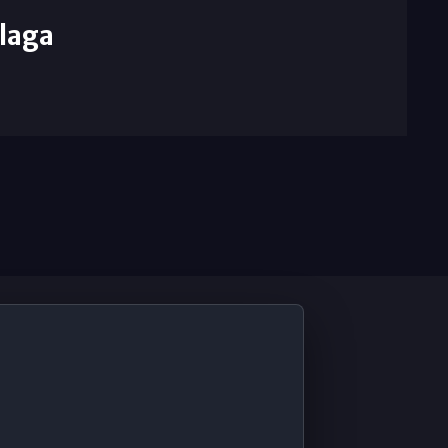
laga
De Interés