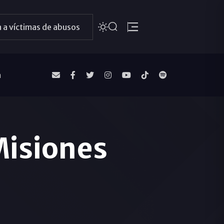
 a víctimas de abusos
a
Misiones