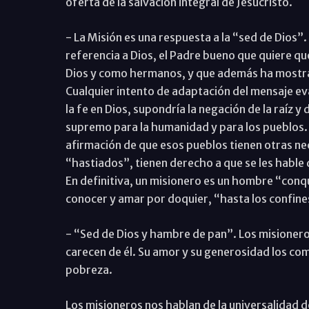
oferta de la salvación integral de Jesucristo.
- La Misión es una respuesta a la “sed de Dios”. 
referencia a Dios, el Padre bueno que quiere qu
Dios y como hermanos, y que además ha mostrado
Cualquier intento de adaptación del mensaje eva
la fe en Dios, supondría la negación de la raíz y
supremo para la humanidad y para los pueblos. Y n
afirmación de que esos pueblos tienen otras n
“hastiados”, tienen derecho a que se les hable 
En definitiva, un misionero es un hombre “conq
conocer y amar por doquier, “hasta los confines
- “Sed de Dios y hambre de pan”. Los misioneros
carecen de él. Su amor y su generosidad los co
pobreza.
Los misioneros nos hablan de la universalidad 