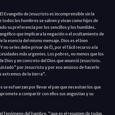
El Evangelio de Jesucristo es incomprensible sin la
e todos los hombres se salven y vivan como hijos de
 su preferencia por los sencillos y los humildes.
ngélico que implicara la negación o el ocultamiento de
 de la esencia del mismo mensaje. Dios es el bien
o se les debe privar de Él, por el fácil recurso a la
ecesidades más urgentes. Los pobres, no menos que los
de Dios y en concreto del Dios que anunció Jesucristo.
uistado” por Jesucristo y por eso ansioso de hacerlo
 extremos de la tierra”.
 se esfuerzan por llevar el pan que necesitan los que
mpromete a compartir con ellos sus angustias y su
del fenómeno del hambre, “que es el resumen de todas