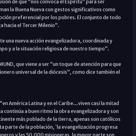
usión de que “nos convoca el Espíritu” para ser
aman la Buena Nueva con gestos significativos como
pción preferencial por los pobres. El conjunto de todo
a hacia el Tercer Milenio”.
te una nueva acción evangelizadora, coordinada y
po y a la situación religiosa de nuestro tiempo”.
MUND, que viene a ser “un toque de atención para que
ionero universal de la diócesis”, como dice también el
 “en América Latina y en el Caribe…viven casi la mitad
ica continúa a buen ritmo la obra evangelizadora y son
ntinente más poblado de la tierra, apenas son católicos
ta parte de la población, `la evangelización progresa
ioneros y las 50.000 misioneras, la mayor parte son