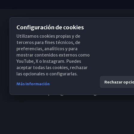
Configuración de cookies
Utilizamos cookies propias y de
Obispado de Málaga
terceros para fines técnicos, de
preferencias, analíticos y para
mostrar contenidos externos como
YouTube, X o Instagram. Puedes
Santa María, 18-20. 29015 Málaga
aceptar todas las cookies, rechazar
las opcionales o configurarlas.
(+34) 952 224 386
Rechazar opci
Más información
obispado@diocesismalaga.es