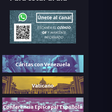
Cáritas con Venezuela
Vaticano
Conferencia Episcopal Española