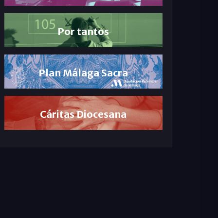
Por tantos
Plan Málaga Sacra
Cáritas Diocesana