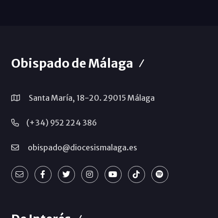
Obispado de Málaga
Santa María, 18-20. 29015 Málaga
(+34) 952 224 386
obispado@diocesismalaga.es