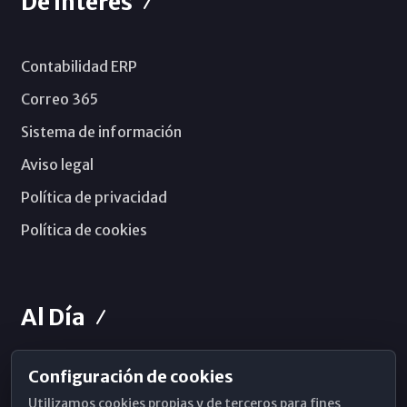
De Interés
Contabilidad ERP
Correo 365
Sistema de información
Aviso legal
Política de privacidad
Política de cookies
Al Día
Configuración de cookies
Horarios de Misa
Utilizamos cookies propias y de terceros para fines