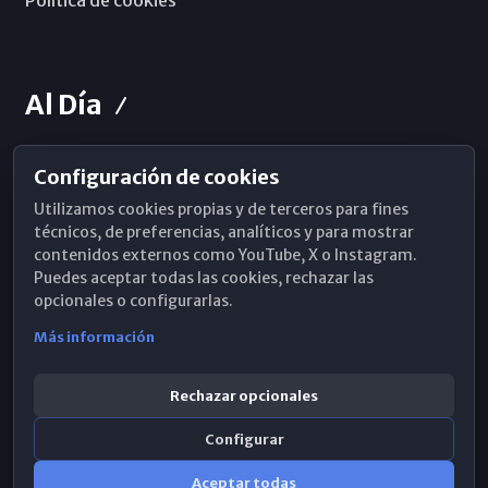
Política de cookies
Al Día
Configuración de cookies
Horarios de Misa
Utilizamos cookies propias y de terceros para fines
Hemeroteca
técnicos, de preferencias, analíticos y para mostrar
contenidos externos como YouTube, X o Instagram.
WhatsApp
Puedes aceptar todas las cookies, rechazar las
opcionales o configurarlas.
Más información
Rechazar opcionales
Configurar
Aceptar todas