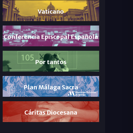
Vaticano
Conferencia Episcopal Española
Por tantos
Plan Málaga Sacra
Cáritas Diocesana