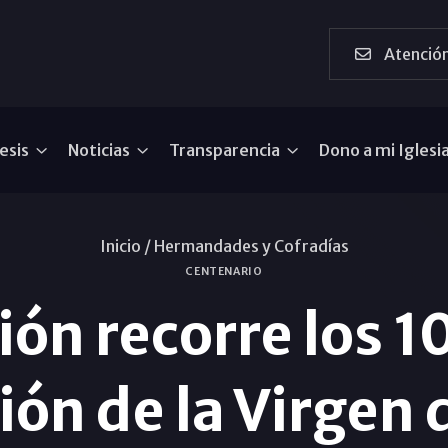
Atención
esis
Noticias
Transparencia
Dono a mi Iglesi
Inicio /
Hermandades y Cofradías
CENTENARIO
ón recorre los 1
ón de la Virgen