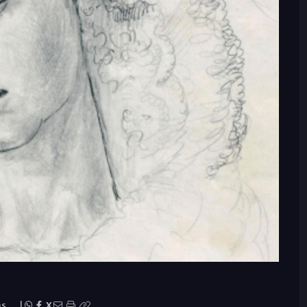
as
|
X