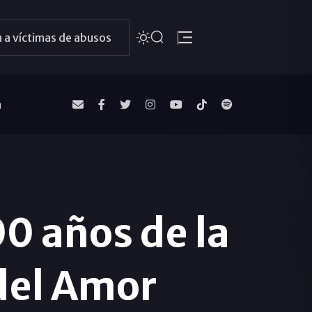
 a víctimas de abusos
a
00 años de la
 del Amor