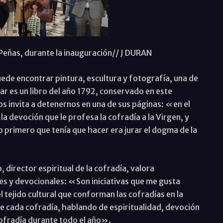
s Peñas, durante la inauguración// J DURAN
uede encontrar pintura, escultura y fotografía, una de
r es un libro del año 1792, conservado en este
s invita a detenernos en una de sus páginas: «en el
 la devoción que le profesa la cofradía a la Virgen, y
 primero que tenía que hacer era jurar el dogma de la
 director espiritual de la cofradía, valora
es y devocionales: «Son iniciativas que me gusta
 tejido cultural que conforman las cofradías en la
ne cada cofradía, hablando de espiritualidad, devoción
 cofradía durante todo el año».