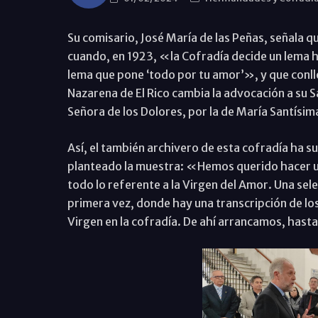
Su comisario, José María de las Peñas, señala q
cuando, en 1923, «la Cofradía decide un lema his
lema que pone ‘todo por tu amor’», y que conlle
Nazarena de El Rico cambia la advocación a su 
Señora de los Dolores, por la de María Santísi
Así, el también archivero de esta cofradía ha su
planteado la muestra: «Hemos querido hacer un
todo lo referente a la Virgen del Amor. Una se
primera vez, donde hay una transcripción de los 
Virgen en la cofradía. De ahí arrancamos, hast