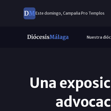
Este domingo, Campaña Pro Templos
Nuestra dióc
Una exposici
advocaci