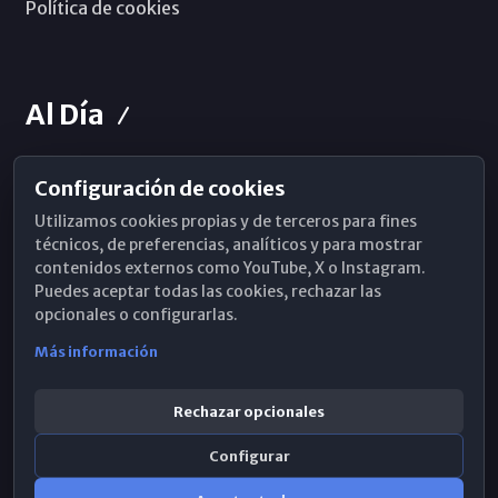
Política de cookies
Al Día
Configuración de cookies
Horarios de Misa
Utilizamos cookies propias y de terceros para fines
Hemeroteca
técnicos, de preferencias, analíticos y para mostrar
contenidos externos como YouTube, X o Instagram.
WhatsApp
Puedes aceptar todas las cookies, rechazar las
opcionales o configurarlas.
Más información
Rechazar opcionales
Configurar