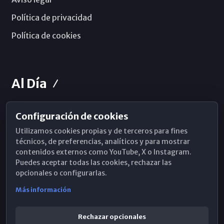
Política de privacidad
Política de cookies
Al Día
Configuración de cookies
Horarios de Misa
Utilizamos cookies propias y de terceros para fines
Hemeroteca
técnicos, de preferencias, analíticos y para mostrar
contenidos externos como YouTube, X o Instagram.
WhatsApp
Puedes aceptar todas las cookies, rechazar las
opcionales o configurarlas.
Más información
Rechazar opcionales