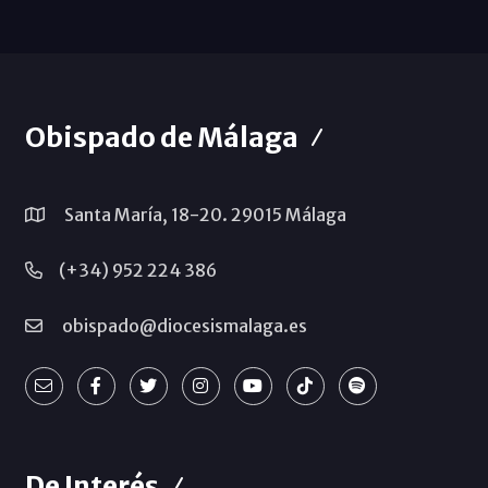
Obispado de Málaga
Santa María, 18-20. 29015 Málaga
(+34) 952 224 386
obispado@diocesismalaga.es
De Interés