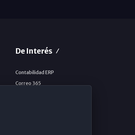
De Interés
Contabilidad ERP
Correo 365
Sistema de información
Aviso legal
Política de privacidad
Política de cookies