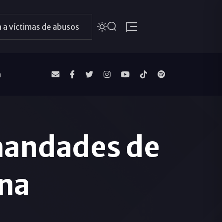
 a víctimas de abusos
a
mandades de
ana