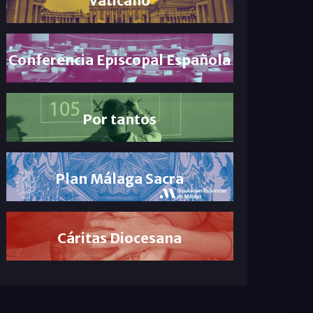
Conferencia Episcopal Española
Por tantos
Plan Málaga Sacra
Cáritas Diocesana