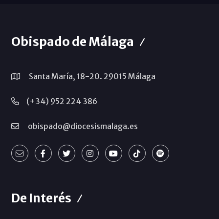
Obispado de Málaga
Santa María, 18-20. 29015 Málaga
(+34) 952 224 386
obispado@diocesismalaga.es
De Interés